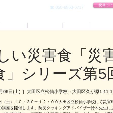
災をお届けします
携帯トイ
​☎ 050-6860-6717
Ｔ
HOME
私たちについて
防災サロン
携帯トイ
しい災害食「災
食」シリーズ第5
月06日(土)
  |  
大田区立松仙小学校（大田区久が原1-11-1
日（土）１０：３０〜１２：００大田区立松仙小学校にて災害
の講座を開催します。防災クッキングアドバイザー鈴木先生に