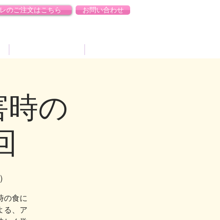
レのご注文はこちら
お問い合わせ
レ
携帯トイレご注文
もっと見る
害時の
回
）
時の食に
よる、ア