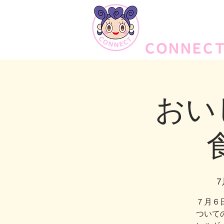
女子から目線の防災・減
特定非営利活動法人
ＣＯＮ
ＮＥ
Ｃ
おい
7
７月６
ついて