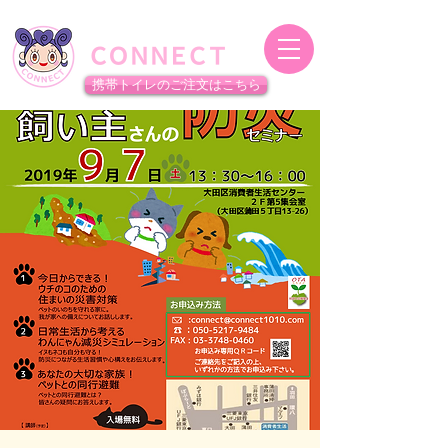
女子から目線の防災・減災をお届けします
特定非営利活動法人
ＣＯＮ
ＮＥ
ＣＴ
携帯トイレのご注文はこちら