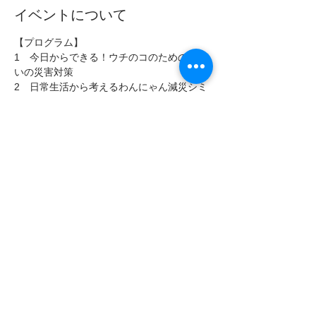
イベントについて
【プログラム】
1　今日からできる！ウチのコのための住ま
いの災害対策
2　日常生活から考えるわんにゃん減災シミ
ュレーション
3　あなたの大切な家族！ペットとの同行避
難
【講　　　師】
深作　 　恵 / 公益財団法人 神奈川県獣医師
会 災害対策委員
さらに表示
このイベントをシェア